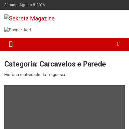
Skip
Sábado, Agosto 8, 2026
to
content
Sekreta Magazine
Categoria:
Carcavelos e Parede
História e atividade da freguesia