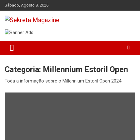
Skip
Sábado, Agosto 8, 2026
to
content
Sekreta Magazine
Categoria:
Millennium Estoril Open
Toda a informação sobre o Millennium Estoril Open 2024