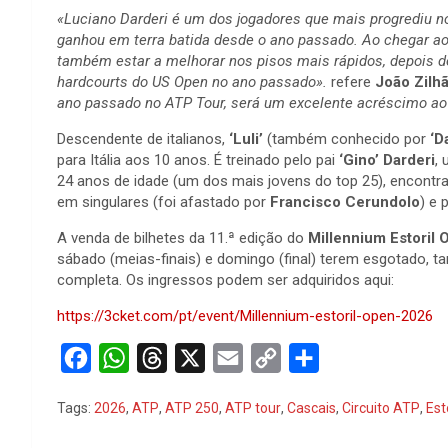
«Luciano Darderi é um dos jogadores que mais progrediu n
ganhou em terra batida desde o ano passado. Ao chegar aos
também estar a melhorar nos pisos mais rápidos, depois de
hardcourts do US Open no ano passado».
refere
João Zilh
ano passado no ATP Tour, será um excelente acréscimo ao 
Descendente de italianos,
‘Luli’
(também conhecido por
‘D
para Itália aos 10 anos. É treinado pelo pai
‘Gino’ Darderi
,
24 anos de idade (um dos mais jovens do top 25), encont
em singulares (foi afastado por
Francisco Cerundolo
) e
A venda de bilhetes da 11.ª edição do
Millennium Estoril 
sábado (meias-finais) e domingo (final) terem esgotado, t
completa. Os ingressos podem ser adquiridos aqui:
https://3cket.com/pt/event/Millennium-estoril-open-2026
F
W
T
X
E
C
S
a
h
h
m
o
h
Tags:
2026
,
ATP
,
ATP 250
,
ATP tour
,
Cascais
,
Circuito ATP
,
Est
c
a
r
a
p
a
e
t
e
i
y
r