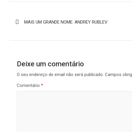
b
s
a
l
L
e
Navegação
o
A
d
i
MAIS UM GRANDE NOME: ANDREY RUBLEV
de
o
p
s
n
k
p
k
artigos
Deixe um comentário
O seu endereço de email não será publicado.
Campos obri
Comentário
*