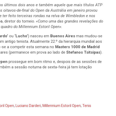
os últimos dois anos e também aquele que mais títulos ATP
 oitavos-de-final do Open da Austrália em janeiro provou
 ter feito terceiras rondas na relva de Wimbledon e nos
ão
, diretor do torneio.
«Como uma das grandes revelações do
quadro do Millennium Estoril Open»
.
ardo’
ou
‘Lucho’
) nasceu em
Buenos Aires
mas mudou-se
 um antigo tenista. Atualmente 22.º da hierarquia mundial aos
ra-se a competir esta semana no
Masters 1000 de Madrid
 pares (permanece em prova ao lado de
Stefanos Tsitsipas
).
Open
prossegue em bom ritmo e, despois de as sessões de
ambém a sessão noturna de sexta-feira já tem lotação
oril Open
,
Luciano Darderi
,
Millennium Estoril Open
,
Tenis