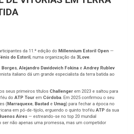
TIDA
rticipantes da 11.ª edição do
Millennium Estoril Open
—
énis do Estoril
, numa organização da
3Love
.
 Borges
,
Alejandro Davidovich Fokina
e
Andrey Rublev
ista italiano dá um grande especialista da terra batida ao
s seus primeiros títulos
Challenger
em 2023 e saltou para
oféu do
ATP Tour
em
Córdoba
. Em 2025 confirmou o seu
es (
Marraquexe
,
Bastad
e
Umag
) para fechar a época no
ricana em pó-de-tijolo, erguendo o quinto troféu
ATP
da sua
Buenos Aires
— estreando-se no top 20 mundial
ndo ser não apenas uma promessa, mas um competidor