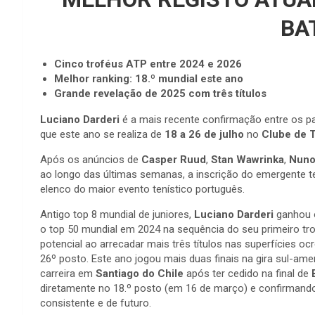
BA
Cinco troféus ATP entre 2024 e 2026
Melhor ranking: 18.º mundial este ano
Grande revelação de 2025 com três títulos
Luciano Darderi
é a mais recente confirmação entre os pa
que este ano se realiza de
18 a 26 de julho
no
Clube de T
Após os anúncios de
Casper Ruud
,
Stan Wawrinka
,
Nuno
ao longo das últimas semanas, a inscrição do emergente ten
elenco do maior evento tenístico português.
Antigo top 8 mundial de juniores,
Luciano Darderi
ganhou o
o top 50 mundial em 2024 na sequência do seu primeiro tr
potencial ao arrecadar mais três títulos nas superfícies ocr
26º posto. Este ano jogou mais duas finais na gira sul-ame
carreira em
Santiago do Chile
após ter cedido na final de
diretamente no 18.º posto (em 16 de março) e confirma
consistente e de futuro.