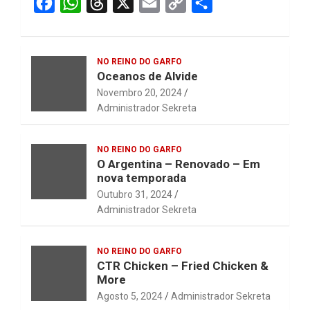
F
W
T
X
E
C
S
a
h
h
m
o
h
c
a
r
a
p
a
NO REINO DO GARFO
e
t
e
i
y
r
Oceanos de Alvide
b
s
a
l
L
e
Novembro 20, 2024
o
A
d
i
Administrador Sekreta
o
p
s
n
k
p
k
NO REINO DO GARFO
O Argentina – Renovado – Em
nova temporada
Outubro 31, 2024
Administrador Sekreta
NO REINO DO GARFO
CTR Chicken – Fried Chicken &
More
Agosto 5, 2024
Administrador Sekreta