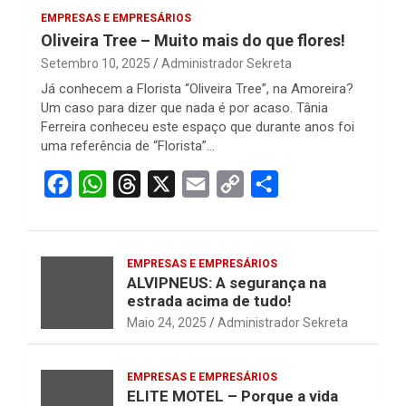
EMPRESAS E EMPRESÁRIOS
Oliveira Tree – Muito mais do que flores!
Setembro 10, 2025
Administrador Sekreta
Já conhecem a Florista “Oliveira Tree”, na Amoreira?
Um caso para dizer que nada é por acaso. Tânia
Ferreira conheceu este espaço que durante anos foi
uma referência de “Florista”…
F
W
T
X
E
C
S
a
h
h
m
o
h
c
a
r
a
p
a
e
t
e
i
y
r
EMPRESAS E EMPRESÁRIOS
ALVIPNEUS: A segurança na
b
s
a
l
L
e
estrada acima de tudo!
o
A
d
i
Maio 24, 2025
Administrador Sekreta
o
p
s
n
k
p
k
EMPRESAS E EMPRESÁRIOS
ELITE MOTEL – Porque a vida