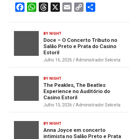
F
W
T
X
E
C
S
a
h
h
m
o
h
c
a
r
a
p
a
BY NIGHT
e
t
e
i
y
r
Doce – O Concerto Tributo no
b
s
a
l
L
e
Salão Preto e Prata do Casino
Estoril
o
A
d
i
Julho 16, 2026
Administrador Sekreta
o
p
s
n
k
p
k
BY NIGHT
The Peakles, The Beatles
Experience no Auditório do
Casino Estoril
Julho 15, 2026
Administrador Sekreta
BY NIGHT
Anna Joyce em concerto
intimista no Salão Preto e Prata