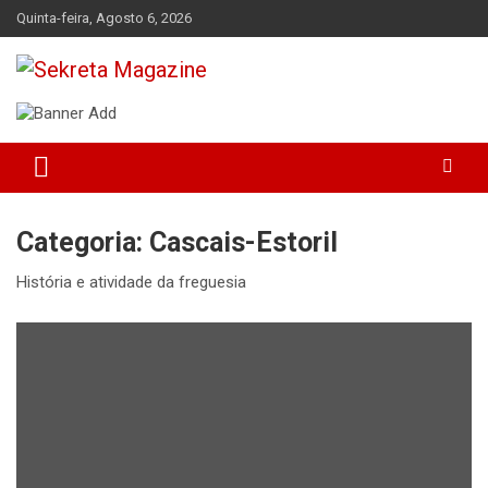
Skip
Quinta-feira, Agosto 6, 2026
to
content
Sekreta Magazine
Categoria:
Cascais-Estoril
História e atividade da freguesia