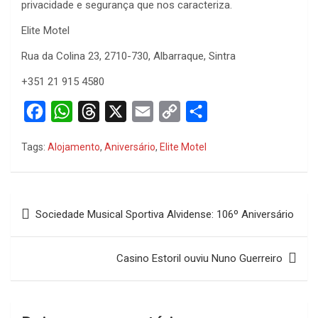
privacidade e segurança que nos caracteriza.
Elite Motel
Rua da Colina 23, 2710-730, Albarraque, Sintra
+351 21 915 4580
F
W
T
X
E
C
S
a
h
h
m
o
h
Tags:
Alojamento
,
Aniversário
,
Elite Motel
c
a
r
a
p
a
e
t
e
i
y
r
b
s
a
l
L
e
Navegação
Sociedade Musical Sportiva Alvidense: 106º Aniversário
o
A
d
i
de
o
p
s
n
artigos
Casino Estoril ouviu Nuno Guerreiro
k
p
k