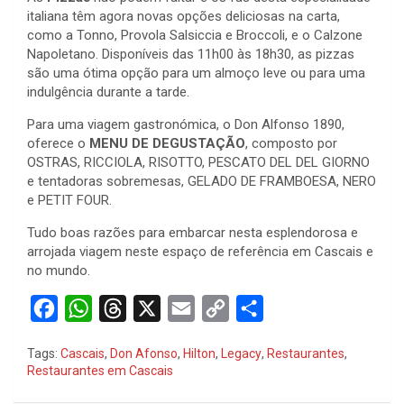
italiana têm agora novas opções deliciosas na carta,
como a Tonno, Provola Salsiccia e Broccoli, e o Calzone
Napoletano. Disponíveis das 11h00 às 18h30, as pizzas
são uma ótima opção para um almoço leve ou para uma
indulgência durante a tarde.
Para uma viagem gastronómica, o Don Alfonso 1890,
oferece o
MENU DE DEGUSTAÇÃO
, composto por
OSTRAS, RICCIOLA, RISOTTO, PESCATO DEL DEL GIORNO
e tentadoras sobremesas, GELADO DE FRAMBOESA, NERO
e PETIT FOUR.
Tudo boas razões para embarcar nesta esplendorosa e
arrojada viagem neste espaço de referência em Cascais e
no mundo.
F
W
T
X
E
C
S
a
h
h
m
o
h
Tags:
Cascais
,
Don Afonso
,
Hilton
,
Legacy
,
Restaurantes
,
c
a
r
a
p
a
Restaurantes em Cascais
e
t
e
i
y
r