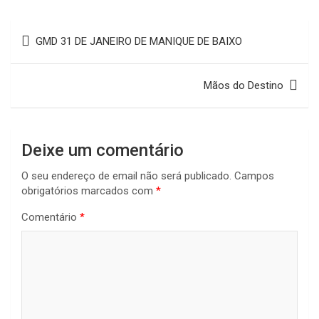
b
s
a
l
L
e
Navegação
o
A
d
i
GMD 31 DE JANEIRO DE MANIQUE DE BAIXO
de
o
p
s
n
artigos
k
p
k
Mãos do Destino
Deixe um comentário
O seu endereço de email não será publicado.
Campos
obrigatórios marcados com
*
Comentário
*