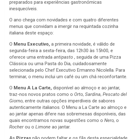
preparados para experiências gastronómicas
inesquecíveis.
O ano chega com novidades e com quatro diferentes
menus que convidam a imergir na requintada cozinha
italiana deste espaço:
O
Menu Executivo,
a primeira novidade, é válido de
segunda-feira a sexta-feira, das 12h30 às 15h00, e
oferece uma entrada
antipasto
, seguida de uma Pizza
Clássica ou uma Pasta do Dia, cuidadosamente
selecionada pelo Chef Executivo Ermanno Nicolella. Para
terminar, o menu inclui um café ou um chá reconfortante.
O
Menu A La Carte,
disponível ao almoço e ao jantar,
traz-nos novos pratos como o
Orto
,
Sardina
,
Pescato del
Giorno
, entre outras opções imperdíveis de sabores
autenticamente italianos. O Menu a La Carte ao almoço e
ao jantar apenas difere nas sobremesas disponíveis, das
quais encontramos novas sugestões como o
Nero,
o
Rocher
ou o
Limone
ao jantar.
As
Pizzas
não podem faltar e os fãs desta especialidade