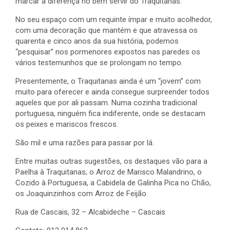
marcar a diferença no bem servir do Traquitanas.
No seu espaço com um requinte ímpar e muito acolhedor,
com uma decoração que mantém e que atravessa os
quarenta e cinco anos da sua história, podemos
“pesquisar” nos pormenores expostos nas paredes os
vários testemunhos que se prolongam no tempo.
Presentemente, o Traquitanas ainda é um “jovem” com
muito para oferecer e ainda consegue surpreender todos
aqueles que por ali passam. Numa cozinha tradicional
portuguesa, ninguém fica indiferente, onde se destacam
os peixes e mariscos frescos.
São mil e uma razões para passar por lá.
Entre muitas outras sugestões, os destaques vão para a
Paelha à Traquitanas; o Arroz de Marisco Malandrino, o
Cozido à Portuguesa, a Cabidela de Galinha Pica no Chão,
os Joaquinzinhos com Arroz de Feijão.
Rua de Cascais, 32 – Alcabideche – Cascais