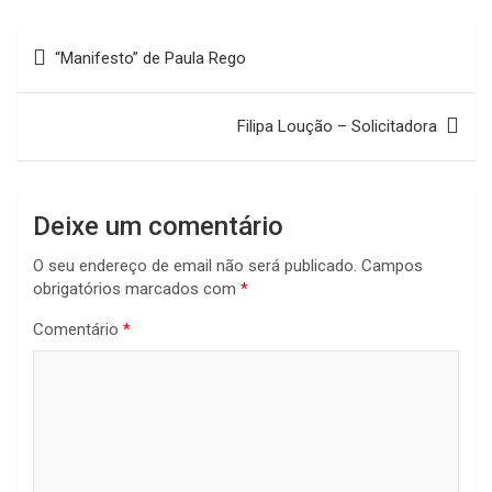
b
s
a
l
L
e
Navegação
o
A
d
i
“Manifesto” de Paula Rego
de
o
p
s
n
artigos
k
p
k
Filipa Loução – Solicitadora
Deixe um comentário
O seu endereço de email não será publicado.
Campos
obrigatórios marcados com
*
Comentário
*